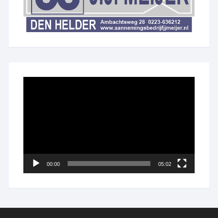
Videospeler
00:00
05:02