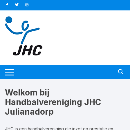
Ga
naar
inhoud
Welkom bij
Handbalvereniging JHC
Julianadorp
JHC is een handbalvereniging die inzet op prestatie en