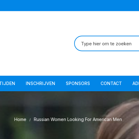
Zoeken
naar:
TIJDEN
INSCHRIJVEN
SPONSORS
CONTACT
AD
Ad
Ad
Home
Russian Women Looking For American Men