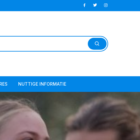
RES
NUTTIGE INFORMATIE
res – Buitenterrein
Huishoudelijk Reglement
res – Zaal
Contributie