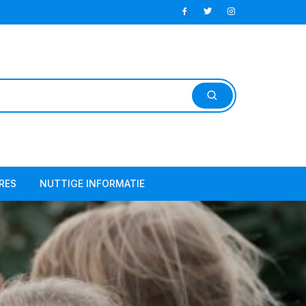
RES
NUTTIGE INFORMATIE
res – Buitenterrein
Huishoudelijk Reglement
res – Zaal
Contributie