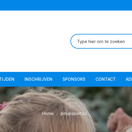
Zoeken
naar:
TIJDEN
INSCHRIJVEN
SPONSORS
CONTACT
AD
Ad
Ad
Home
pinupsport.kz