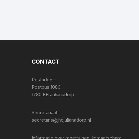
CONTACT
Postadres:
Postbus 1086
1780 EB Julianadorp
Secretariaat:
secretaris@jhcjulianadorp.nl