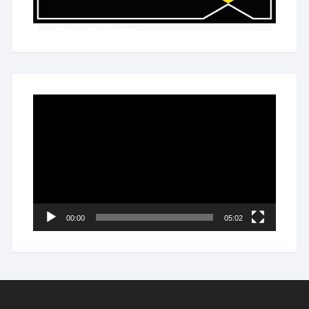
Videospeler
00:00
05:02