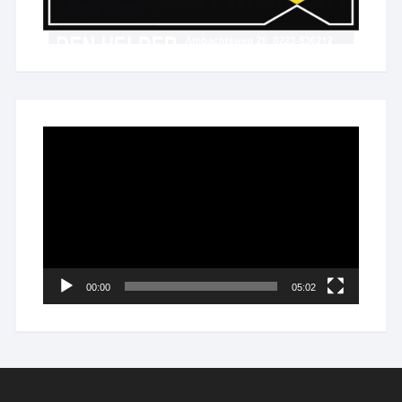
Videospeler
00:00
05:02