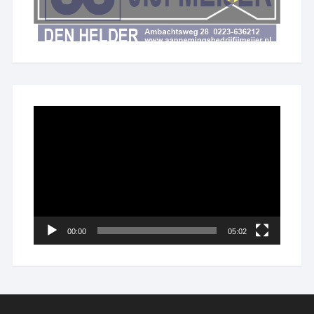
Videospeler
00:00
05:02