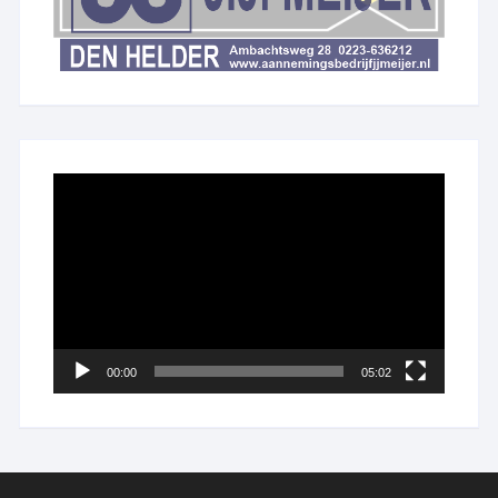
Videospeler
00:00
05:02