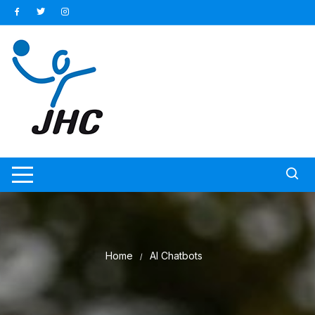
Ga
naar
inhoud
Home
AI Chatbots